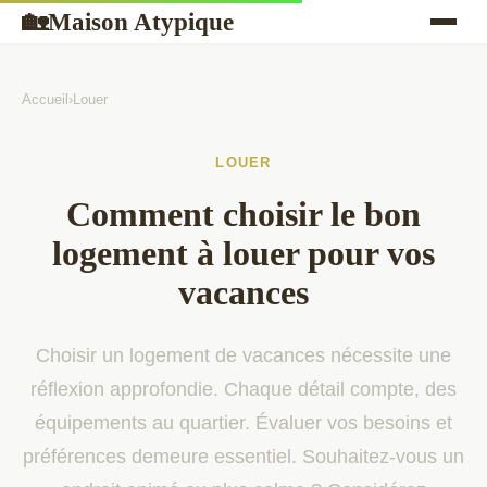
Maison Atypique
🏡
Accueil
›
Louer
LOUER
Comment choisir le bon
logement à louer pour vos
vacances
Choisir un logement de vacances nécessite une
réflexion approfondie. Chaque détail compte, des
équipements au quartier. Évaluer vos besoins et
préférences demeure essentiel. Souhaitez-vous un